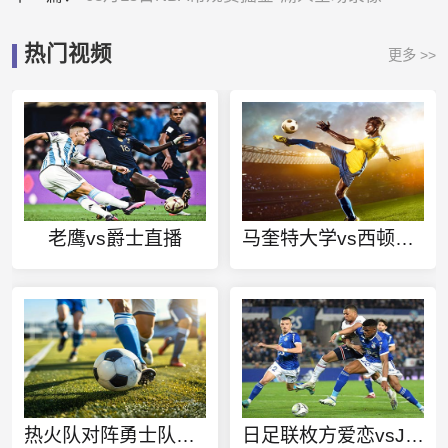
热门视频
更多 >>
老鹰vs爵士直播
马奎特大学vs西顿霍尔大学直播
热火队对阵勇士队直播
日足联枚方爱恋vsJ-利斯FC直播