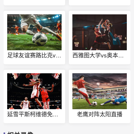
足球友谊赛路比克vs什未林梅克伦堡直播
西雅图大学vs奥本大学直播
延雪平斯柯维德免费直播
老鹰对阵太阳直播