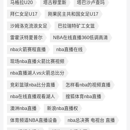
马格拉U20
塔古穆里斯
塔巴沙卢查玛
拜仁女足U17
刚果民主共和国女足U17
沙姆洛克流浪女足
巴拉瑞特矿工女篮
雷霍沃特夏普尔
NBA在线直播360低调高清
nba火箭赛程直播
nba直播在线
现场nba直播火箭比赛视频
nba直播湖人vs火箭总比分
竞彩篮球nba比分直播
怎样看nba的视频直播
nba在线直播观看湖人
搜狐体育nba直播
澳洲nba直播
新浪nba直播权
体育频道NBA直播设备
nba总决赛 电视台 直播