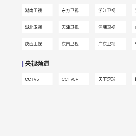
湖南卫视
东方卫视
浙江卫视
湖北卫视
天津卫视
深圳卫视
陜西卫视
东南卫视
广东卫视
央视频道
CCTV5
CCTV5+
天下足球