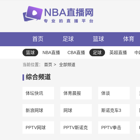
首页
足球
篮球
体育
篮球
NBA直播
CBA直播
足球
英超直播
中
当前位置：
首页
全部频道
综合频道
体坛快讯
体育晨报
体谈
新浪网球
网球
斯诺克车3
PPTV网球
PPTV斯诺克
PPTV拳击