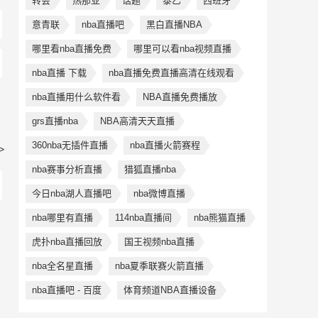
转会
热那亚
话题
泰乙
西班牙
意青联
nba直播吧
黑白直播NBA
哪里看nba直播免费
哪里可以看nba视频直播
nba直播 下载
nba直播免费直播高清在线观看
nba直播用什么软件看
NBA直播免费播放
grs直播nba
NBA高清天天直播
360nba无插件直播
nba直播火箭赛程
>
nba赛事分析直播
猎狐直播nba
今日nba湖人直播吧
nba微博直播
nba哪里有直播
114nba直播间
nba熊猫直播
虎扑nba直播回放
国王视频nba直播
nba全名星直播
nba夏季联赛火箭直播
nba直播吧 - 百度
体育频道NBA直播设备