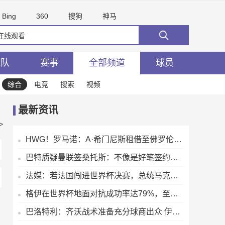
Bing
360
搜狗
神马
球队
赛事
全部频道
球员
综合
电竞
搜索
视频
最新资讯
>
HWG！罗马诺：A·希门尼斯租借至佛罗伦萨 选择买断费2000万欧
巴特质疑曼联签桑托斯：不像是好笔签约，花5000万镑为潜力买单
法媒：若法国闯进世界杯决赛，总统马克龙将前往美国现场观战
格伊在世界杯地面对抗成功率达79%，至少20次地面对抗中卫中最高
巴洛特利：齐沃战术准备充分球商出众 伊布做任何事都全力以赴