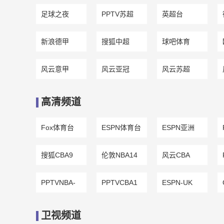
足球之夜
PPTV苏超
英超台
新浪德甲
搜狐中超
球吧体育
风云意甲
风云亚冠
风云苏超
高清频道
Fox体育台
ESPN体育台
ESPN亚洲
搜狐CBA9
伦敦NBA14
风云CBA
PPTVNBA-
PPTVCBA1
ESPN-UK
NCAA2
卫视频道